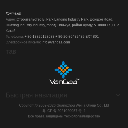
Контакт
Адрес:
Строительство B, Park Langing Industry Park, Доншэн Road,
Huaxing Industry Industry, город Синьхуа, район Хуаду, 510800 Гз, П. Р.
Китай
Телефоны:
+ 86-13825128583.
+ 86-20-86432439 EXT 801
Электронное письмо:
info@vangaa.com
тав
Быстрая навигация
Copyright © 2009-2026 Guangzhou Weijia Group Co., Ltd
粤 ICP 备 2021020057 号 -1
Все права защищены технологии
лидерство