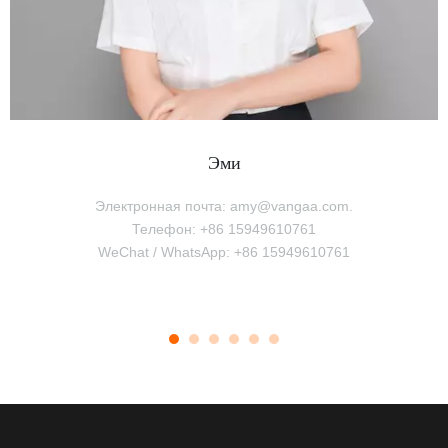
Эми
Электронная почта: amy@vangaa.com.
Телефон: +86 15949610761
WeChat / WhatsApp: +86 15949610761